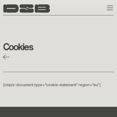
Skip to main content
Cookies
[cmplz-document type=“cookie-statement“ region=“eu“]