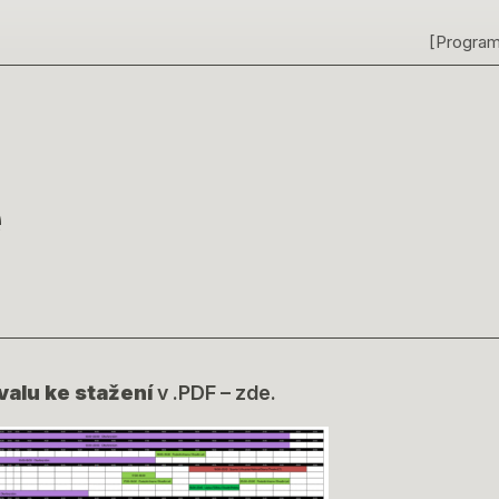
[Progra
ivalu ke stažení
v .PDF – zde.