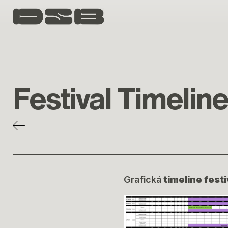
Skip to main content
Festival Timeline
Grafická
timeline fest