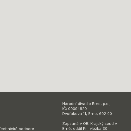
Národní divadlo Brno, p.o.,
IČ: 00094820
Dvořákova 11, Brno, 602 00
Zapsaná v OR: Krajský soud v
Brně, oddíl Pr., vložka 30
Technická podpora