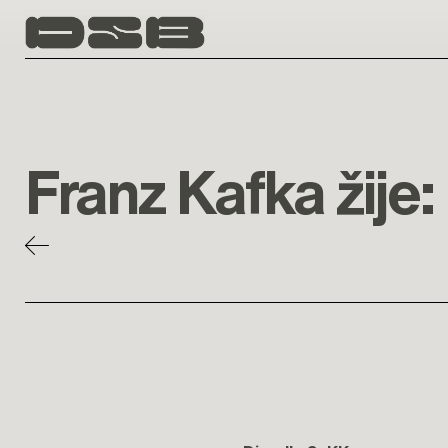
Skip to main content
Franz Kafka žije: