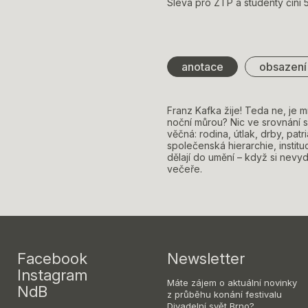
Sleva pro ZTP a studenty činí 5
anotace
obsazení
Franz Kafka žije! Teda ne, je m
noční můrou? Nic ve srovnání s
věčná: rodina, útlak, drby, pat
společenská hierarchie, institu
dělají do umění – když si nev
večeře.
Facebook
Newsletter
Instagram
Máte zájem o aktuální novinky
NdB
z průběhu konání festivalu
Divadelní svět Brno?