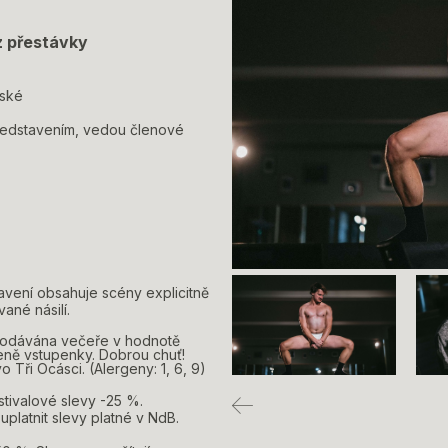
ez přestávky
mské
ředstavením, vedou členové
avení obsahuje scény explicitně
ané násilí.
podávána večeře v hodnotě
ceně vstupenky. Dobrou chuť!
vo Tři Ocásci. (Alergeny: 1, 6, 9)
stivalové slevy -25 %.
platnit slevy platné v NdB.