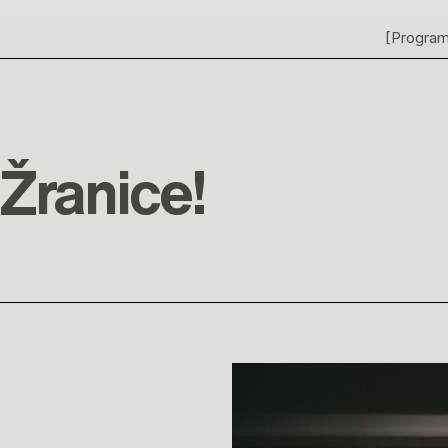
[Progra
 Žranice!