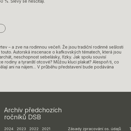
0 %. Slevy se nesčítají.
rtev – a zve na rodinnou večeři. Že jsou tradiční rodinné sešlosti
 touto. Autorská inscenace o kafkovských tématech, která jsou
riarchát, neschopnost sebelásky, řízky. Jak spolu souvisí
ce rodiny a tyranští otcové? Můžou kluci plakat? Alespoň ti, co
ydělají ani na nájem… V průběhu představení bude podávána
Archív předchozích
ročníků DSB
2024
2023
2022
2021
Zásady zpracování os. údajů