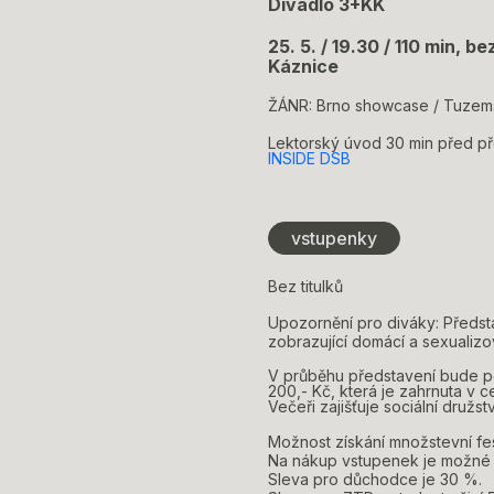
Divadlo 3+KK
25. 5. / 19.30 / 110 min, b
Káznice
ŽÁNR: Brno showcase / Tuze
Lektorský úvod 30 min před p
INSIDE DSB
vstupenky
Bez titulků
Upozornění pro diváky: Předst
zobrazující domácí a sexualizov
V průběhu představení bude 
200,- Kč, která je zahrnuta v 
Večeři zajišťuje sociální družst
Možnost získání množstevní fe
Na nákup vstupenek je možné u
Sleva pro důchodce je 30 %.