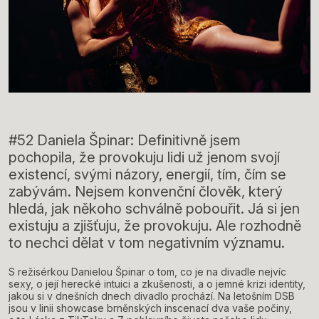
#52 Daniela Špinar: Definitivně jsem
pochopila, že provokuju lidi už jenom svojí
existencí, svými názory, energií, tím, čím se
zabývám. Nejsem konvenční člověk, který
hledá, jak někoho schválně pobouřit. Já si jen
existuju a zjišťuju, že provokuju. Ale rozhodně
to nechci dělat v tom negativním významu.
S režisérkou Danielou Špinar o tom, co je na divadle nejvíc
sexy, o její herecké intuici a zkušenosti, a o jemné krizi identity,
jakou si v dnešních dnech divadlo prochází. Na letošním DSB
jsou v linii showcase brněnských inscenací dva vaše počiny,