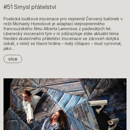
#51 Smysl přátelství
Poetická loutková inscenace pro nejmenší Červený balónek v
režii Michaely Homolové je adaptací stejnojmenného
francouzského filmu Alberta Lamorisse z padesátých let.
Liberecký inscenační tým v ní zdůrazňuje stále aktuální téma
hledání skutečného přátelství. Inscenace se zároveň dotýká
úskalí, s nimiž se hlavní hrdina – malý chlapec – musí vyrovnat,
jako…
více