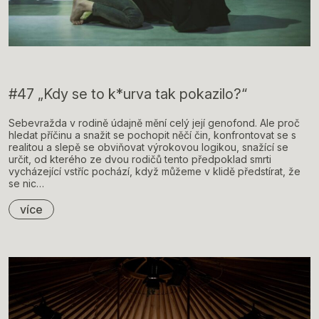
#47 „Kdy se to k*urva tak pokazilo?“
Sebevražda v rodině údajně mění celý její genofond. Ale proč
hledat příčinu a snažit se pochopit něčí čin, konfrontovat se s
realitou a slepě se obviňovat výrokovou logikou, snažící se
určit, od kterého ze dvou rodičů tento předpoklad smrti
vycházející vstříc pochází, když můžeme v klidě předstírat, že
se nic…
více