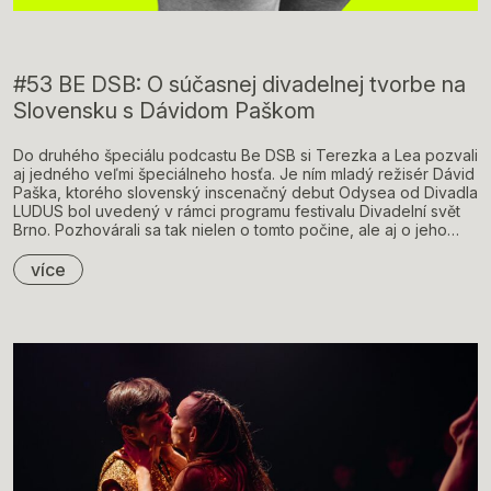
#53 BE DSB: O súčasnej divadelnej tvorbe na
Slovensku s Dávidom Paškom
Do druhého špeciálu podcastu Be DSB si Terezka a Lea pozvali
aj jedného veľmi špeciálneho hosťa. Je ním mladý režisér Dávid
Paška, ktorého slovenský inscenačný debut Odysea od Divadla
LUDUS bol uvedený v rámci programu festivalu Divadelní svět
Brno. Pozhovárali sa tak nielen o tomto počine, ale aj o jeho…
více