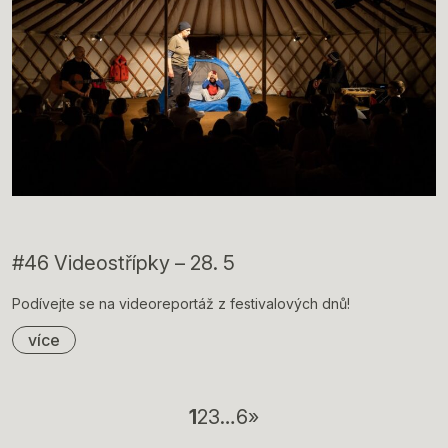
#46 Videostřípky – 28. 5
Podívejte se na videoreportáž z festivalových dnů!
více
1
2
3
…
6
»