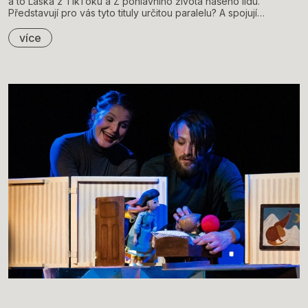
a to Láska z TikToku a Z pohlavního života našeho lidu.
Představují pro vás tyto tituly určitou paralelu? A spojují…
více