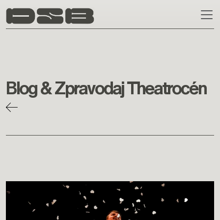
Skip to main content
Blog & Zpravodaj Theatrocén