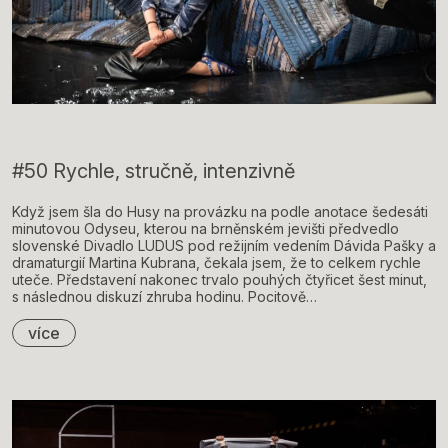
#50 Rychle, stručně, intenzivně
Když jsem šla do Husy na provázku na podle anotace šedesáti
minutovou Odyseu, kterou na brněnském jevišti předvedlo
slovenské Divadlo LUDUS pod režijním vedením Dávida Pašky a
dramaturgií Martina Kubrana, čekala jsem, že to celkem rychle
uteče. Představení nakonec trvalo pouhých čtyřicet šest minut,
s následnou diskuzí zhruba hodinu. Pocitově…
více