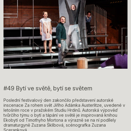
#49 Bytí ve světě, bytí se světem
Poslední festivalový den zakončilo představení autorské
inscenace Za rohem svět Jiřího Adámka Austerlitze, uvedené v
letošním roce v pražském Studiu Hrdinů. Autorská výpověď
tvůrčího týmu o bytí a tápání ve světě je inspirovaná knihou
Ekobytí od Timothyho Mortona a výrazně se na ní podílely
dramaturgyně Zuzana Šklíbová, scénografka Zuzana
Sceranková…