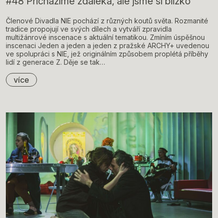
#48 Přicházíme zdaleka, ale jsme si blízko
Členové Divadla NIE pochází z různých koutů světa. Rozmanité
tradice propojují ve svých dílech a vytváří zpravidla
multižánrové inscenace s aktuální tematikou. Zmíním úspěšnou
inscenaci Jeden a jeden a jeden z pražské ARCHY+ uvedenou
ve spolupráci s NIE, jež originálním způsobem proplétá příběhy
lidí z generace Z. Děje se tak…
více