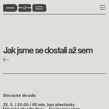
Skip to main content
Jak jsme se dostali až sem
Slovácké divadlo
25. 5. / 20.00 / 85 min, bez přestávky