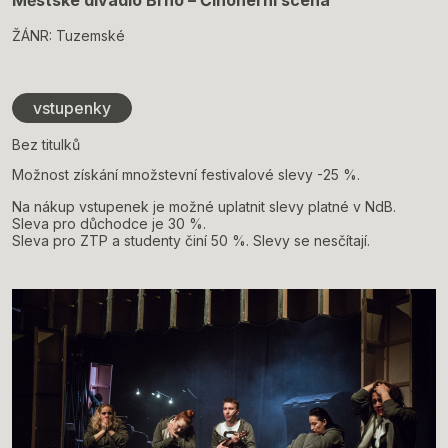
Městské divadlo Brno – Činoherní scéna
ŽÁNR: Tuzemské
vstupenky
Bez titulků
Možnost získání množstevní festivalové slevy -25 %.
Na nákup vstupenek je možné uplatnit slevy platné v NdB.
Sleva pro důchodce je 30 %.
Sleva pro ZTP a studenty činí 50 %. Slevy se nesčítají.