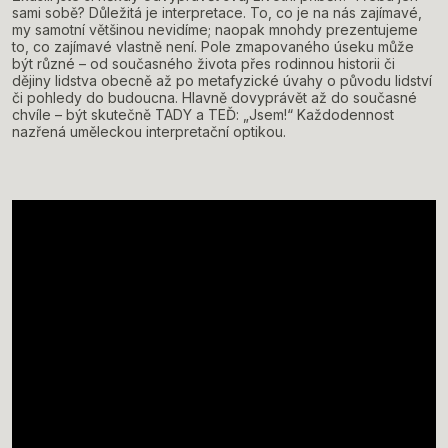
sami sobě? Důležitá je interpretace. To, co je na nás zajímavé,
my samotní většinou nevidíme; naopak mnohdy prezentujeme
to, co zajímavé vlastně není. Pole zmapovaného úseku může
být různé – od současného života přes rodinnou historii či
dějiny lidstva obecně až po metafyzické úvahy o původu lidství
či pohledy do budoucna. Hlavně dovyprávět až do současné
chvíle – být skutečně TADY a TEĎ: „Jsem!“ Každodennost
nazřená uměleckou interpretační optikou.