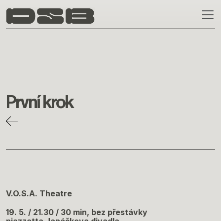
Skip to main content
První krok
V.O.S.A. Theatre
19. 5. / 21.30 / 30 min, bez přestávky